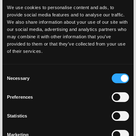
We use cookies to personalise content and ads, to
provide social media features and to analyse our traffic.
Em caso de dúvidas, entre em
We also share information about your use of our site with
our social media, advertising and analytics partners who
contato com seu representante de
may combine it with other information that you’ve
vendas ou com nossa equipe
provided to them or that they’ve collected from your use
de suporte pelo e-mail
of their services.
suportebrasil@tryjeeves.com
Consent
Necessary
Selection
O montante estará disponível até o final do
mesmo dia em que o pedido for realizado,
desde que a solicitação ocorra antes das
Preferences
18h e a assinatura seja concluída até as 20h
(horário de Brasília). Pedidos feitos após as
18h serão processados e desembolsados
Statistics
Qual a razão social da sua
apenas no próximo dia útil.
empresa?
Saiba mais
Marketing