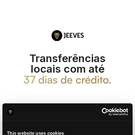
Transferências
locais com até
37 dias de crédito.
Calculadora - Simule agora!
This website uses cookies