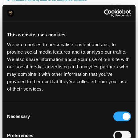
Bienvenido a Jeeves
This website uses cookies
Ahora que tienes la mejor tarjeta
We use cookies to personalise content and ads, to
corporativa para tu empresa, es necesario
provide social media features and to analyse our traffic.
que tomes en cuenta lo siguiente:
We also share information about your use of our site with
our social media, advertising and analytics partners who
may combine it with other information that you’ve
provided to them or that they’ve collected from your use
1. Tu tarjeta física
of their services.
toma tiempo en
llegar, pero puedes
Consent
Necessary
usar las virtuales de
Selection
inmediato
Preferences