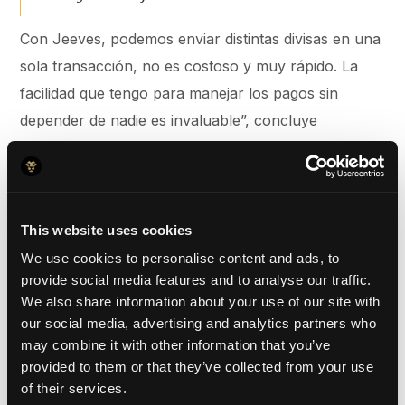
Con Jeeves, podemos enviar distintas divisas en una
sola transacción, no es costoso y muy rápido. La
facilidad que tengo para manejar los pagos sin
depender de nadie es invaluable”, concluye
Fernanda.
La importancia de la tecnología en las
finanzas
This website uses cookies
We use cookies to personalise content and ads, to
La solución financiera integral de Jeeves ha
provide social media features and to analyse our traffic.
permitido a Bookopro superar sus desafíos de
We also share information about your use of our site with
crecimiento, optimizar su gestión financiera y
our social media, advertising and analytics partners who
mejorar sus relaciones con proveedores. La
may combine it with other information that you’ve
provided to them or that they’ve collected from your use
plataforma intuitiva y global de Jeeves ha
of their services.
transformado la operación diaria de Bookopro,