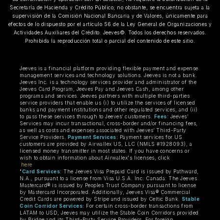
Secretaría de Hacienda y Crédito Público; no obstante, se encuentra sujeta a la
supervisión de la Comisión Nacional Bancaria y de Valores, únicamente para
efectos de lo dispuesto por el artículo 56 de la Ley General de Organizaciones y
Actividades Auxiliares del Crédito. Jeeves©. Todos los derechos reservados.
Prohibida la reproducción total o parcial del contenido de este sitio.
Jeeves is a financial platform providing flexible payment and expense
management services and technology solutions. Jeeves is not a bank.
Jeeves Inc. is a technology services provider and administrator of the
Jeeves Card Program, Jeeves Pay and Jeeves Cash, among other
programs and services. Jeeves partners with multiple third-parties
service providers that enable us (i) to utilize the services of licensed
banks and payment institutions and other regulated services, and (ii)
to pass these services through to Jeeves’ customers.
Fees
: Jeeves’
Services may incur transactional, cross-border and/or financing fees,
as well as costs and expenses associated with Jeeves’ Third-Party
Service Providers.
Payment Services
: Payment services for US
customers are provided by Airwallex US, LLC (NMLS #1928093), a
licensed money transmitter in most states. If you have concerns or
wish to obtain information about Airwallex's licenses, click
here
"
Card Services
: The Jeeves Visa Prepaid Card is issued by Pathward,
N.A., pursuant to a license from Visa U.S.A. Inc. Canada: The Jeeves
Mastercard® is issued by Peoples Trust Company pursuant to license
by Mastercard Incorporated. Additionally, Jeeves Visa® Commercial
Credit Cards are powered by Stripe and issued by Celtic Bank.
Stable
Coin Corridor Services:
For certain cross-border transactions from
LATAM to USD, Jeeves may utilize the Stable Coin Corridors provided
by Bridge and its Third-Party Service Providers. For foreign