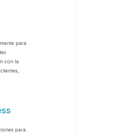
lmente para
des
n con la
clientes,
ess
ciones para