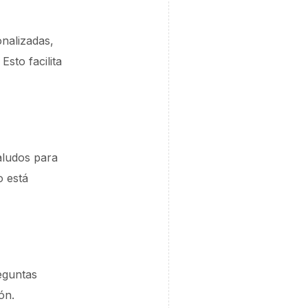
onalizadas,
sto facilita
aludos para
o está
eguntas
ón.