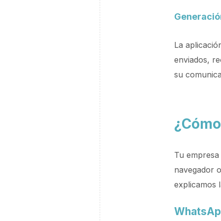
Generación
La aplicaci
enviados, re
su comunicac
¿Cómo
Tu empresa 
navegador o 
explicamos l
WhatsAp