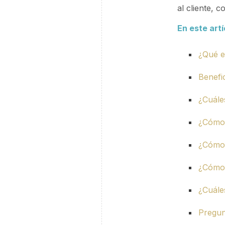
al cliente, 
En este art
¿Qué e
Benefi
¿Cuále
¿Cómo
¿Cómo 
¿Cómo 
¿Cuále
Pregun