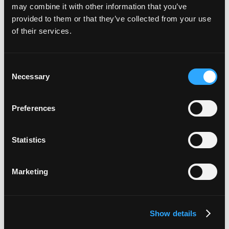
may combine it with other information that you’ve
gastos com cartão
provided to them or that they’ve collected from your use
of their services.
Consent
Necessary
Selection
Preferences
Statistics
Marketing
Show details
Embora este lançamento tenha sido