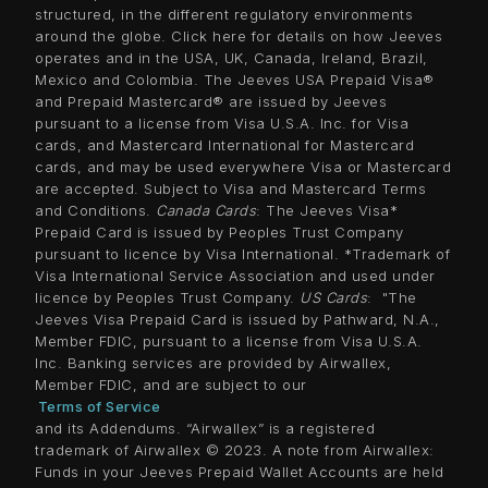
structured, in the different regulatory environments
around the globe. Click here for details on how Jeeves
operates and in the USA, UK, Canada, Ireland, Brazil,
Mexico and Colombia. The Jeeves USA Prepaid Visa®
and Prepaid Mastercard® are issued by Jeeves
pursuant to a license from Visa U.S.A. Inc. for Visa
cards, and Mastercard International for Mastercard
cards, and may be used everywhere Visa or Mastercard
are accepted. Subject to Visa and Mastercard Terms
and Conditions.
Canada Cards
: The Jeeves Visa*
Prepaid Card is issued by Peoples Trust Company
pursuant to licence by Visa International. *Trademark of
Visa International Service Association and used under
licence by Peoples Trust Company.
US Cards
: "The
Jeeves Visa Prepaid Card is issued by Pathward, N.A.,
Member FDIC, pursuant to a license from Visa U.S.A.
Inc. Banking services are provided by Airwallex,
Member FDIC, and are subject to our
Terms of Service
a
nd its Addendums. “Airwallex” is a registered
trademark of Airwallex © 2023. A note from Airwallex:
Funds in your Jeeves Prepaid Wallet Accounts are held