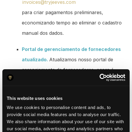
invoices@tryjeeves.com
para criar pagamentos preliminares,
economizando tempo ao eliminar o cadastro
manual dos dados.
Portal de gerenciamento de fornecedores
atualizado.
Atualizamos nosso portal de
gerenciamento de fornecedores, agora é
possível editar um fornecedore já
cadastrado, além de ser muito mais fácil
This website uses cookies
criar novos fornecedores!
We use cookies to personalise content and ads, to
provide social media features and to analyse our traffic.
We also share information about your use of our site with
Gestão simplificada de
our social media, advertising and analytics partners who