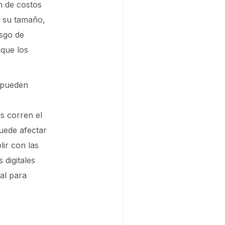
n de costos
r su tamaño,
sgo de
 que los
s pueden
s corren el
uede afectar
ir con las
 digitales
al para