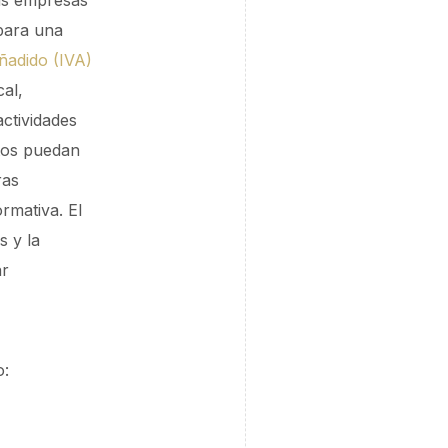
las empresas
 para una
ñadido (IVA)
cal,
actividades
tos puedan
ras
rmativa. El
s y la
ar
o: