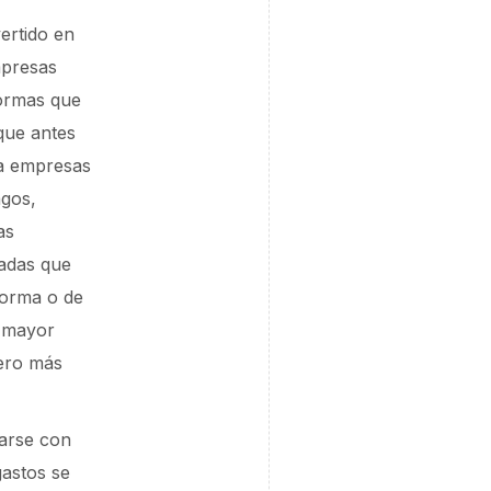
ertido en
mpresas
formas que
 que antes
a empresas
agos,
as
radas que
aforma o de
n mayor
iero más
rarse con
gastos se