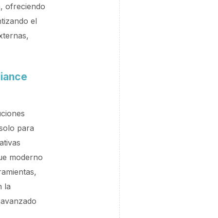
, ofreciendo
ntizando el
xternas,
liance
uciones
 solo para
ativas
ue moderno
ramientas,
 la
s avanzado