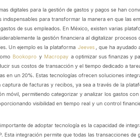
mas digitales para la gestión de gastos y pagos se han conv
s indispensables para transformar la manera en que las e
gastos de sus empleados. En México, existen varias plata
nsiderablemente la gestión financiera al digitalizar procesos
es. Un ejemplo es la plataforma
Jeeves
, que ha ayudado 
como
Bookopro
y
Macropay
a optimizar sus finanzas y p
ucir sus costos de transacción y el tiempo dedicado a tare
vas en un 20%. Estas tecnologías ofrecen soluciones integ
la captura de facturas y recibos, ya sea a través de la plat
ón móvil, permitiendo categorizar y analizar los gastos co
roporcionando visibilidad en tiempo real y un control financ
importante de adoptar tecnología es la capacidad de integ
. Esta integración permite que todas las transacciones de 