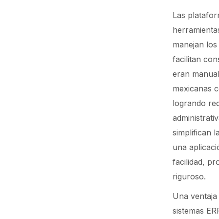
Las platafor
herramienta
manejan los 
facilitan co
eran manual
mexicanas 
logrando red
administrati
simplifican 
una aplicaci
facilidad, p
riguroso.
Una ventaja 
sistemas ERP