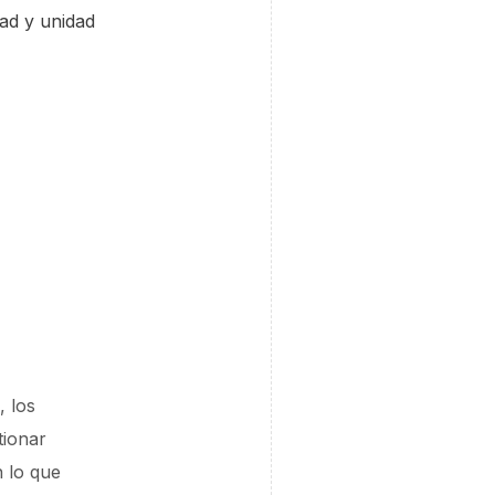
dad y unidad
, los
tionar
 lo que