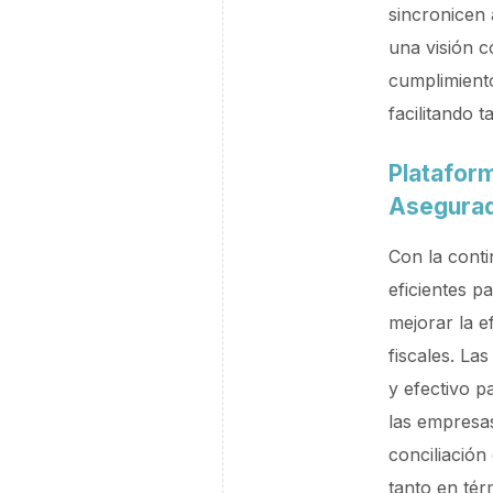
sincronicen 
una visión c
cumplimiento
facilitando 
Plataform
Asegura
Con la conti
eficientes p
mejorar la e
fiscales. La
y efectivo p
las empresas
conciliación
tanto en tér