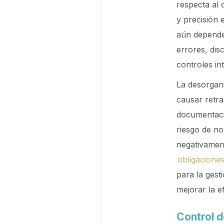
respecta al 
y precisión 
aún depende
errores, dis
controles in
La desorgani
causar retra
documentació
riesgo de no
negativament
obligaciones
para la gest
mejorar la e
Control d