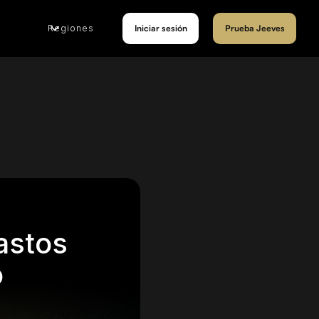
Regiones
Iniciar sesión
Prueba Jeeves
astos
o