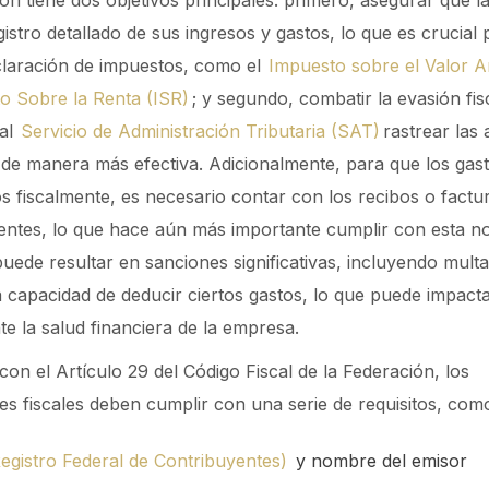
ión tiene dos objetivos principales: primero, asegurar que 
gistro detallado de sus ingresos y gastos, lo que es crucial
claración de impuestos, como el
Impuesto sobre el Valor A
o Sobre la Renta (ISR)
; y segundo, combatir la evasión fis
 al
Servicio de Administración Tributaria (SAT)
rastrear las 
de manera más efectiva. Adicionalmente, para que los gas
s fiscalmente, es necesario contar con los recibos o factu
ntes, lo que hace aún más importante cumplir con esta no
uede resultar en sanciones significativas, incluyendo multa
a capacidad de deducir ciertos gastos, lo que puede impact
e la salud financiera de la empresa.
on el Artículo 29 del Código Fiscal de la Federación, los
 fiscales deben cumplir con una serie de requisitos, com
egistro Federal de Contribuyentes)
y nombre del emisor