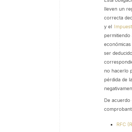
Esta obligac
lleven un re
correcta de
y el
Impuest
permitiendo
económicas 
ser deducido
correspondie
no hacerlo p
pérdida de l
negativament
De acuerdo c
comprobantes
RFC (R