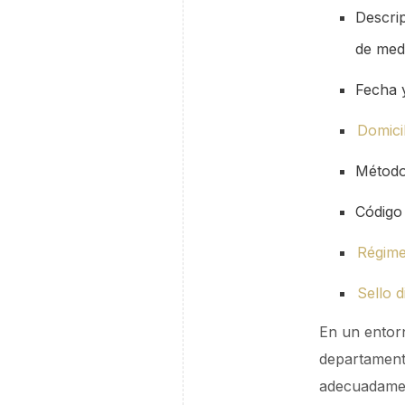
Descrip
de med
Fecha 
Domicil
Método
Código 
Régime
Sello di
En un entorn
departamento
adecuadamen