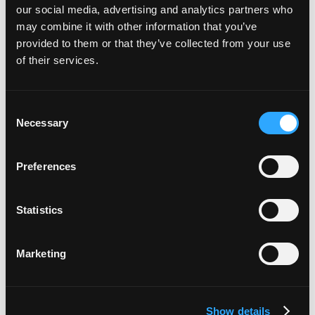
our social media, advertising and analytics partners who
Toque em Conectar um dispositivo e escaneie o
may combine it with other information that you’ve
código QR exibido no WhatsApp Desktop.
provided to them or that they’ve collected from your use
of their services.
4. Comece a usar:
Consent
Após a sincronização, todas as suas conversas
Necessary
Selection
e recursos do WhatsApp Business estarão
Preferences
disponíveis no aplicativo do Windows.
Statistics
Como instalar uma versão
do WhatsApp Business para
Marketing
Mac?
Show details