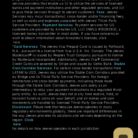
service providers that enable us (i) to utilize the services of licensed
banks and payment institutions and other regulated services, and (ii)
to pass these services through to Jeeves’ customers.
Fees
: Jeeves’
Services may incur transactional, cross-border and/or financing fees,
as well as costs and expenses associated with Jeeves’ Third-Party
Service Providers.
Payment Services
: Payment services for US
customers are provided by Airwallex US, LLC (NMLS #1928093), a
licensed money transmitter in most states. If you have concerns or
wish to obtain information about Airwallex's licenses, click
here
"
Card Services
: The Jeeves Visa Prepaid Card is issued by Pathward,
N.A., pursuant to a license from Visa U.S.A. Inc. Canada: The Jeeves
Mastercard® is issued by Peoples Trust Company pursuant to license
by Mastercard Incorporated. Additionally, Jeeves Visa® Commercial
Credit Cards are powered by Stripe and issued by Celtic Bank.
Stable
Coin Corridor Services:
For certain cross-border transactions from
LATAM to USD, Jeeves may utilize the Stable Coin Corridors provided
by Bridge and its Third-Party Service Providers. For foreign
remittances and cross-border payments, including those made
through the Stable Coin Corridors, Jeeves acts solely as an
intermediary to relay your payment instructions to a regulated third-
party entity. As such, Jeeves does not at any time receive, hold, or
transmit funds or coins on your behalf, and all money and coin
movements are handled by licensed Third-Party Service Providers.
Disclosure
: Please note that because Jeeves operates in many
regulatory environments globally, there are important differences in
the way Jeeves provides its solutions and services depending on the
region.
Click
here
for details on how Jeeves operates in each jurisdiction.