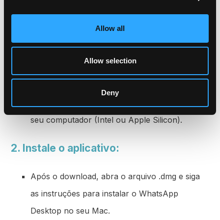
1. Baixe o aplicativo:
Acesse o site oficial do
Allow all
WhatsApp
Allow selection
.
Clique em "Baixar para Mac". Certifique-se de
Deny
escolher a versão compatível com o sistema do
seu computador (Intel ou Apple Silicon).
2. Instale o aplicativo:
Após o download, abra o arquivo .dmg e siga
as instruções para instalar o WhatsApp
Desktop no seu Mac.