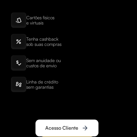
Cartões físicos
e virtuais
Tenha cashback
sob suas compras
Sem anuidade ou
custos de envio
Linha de crédito
sem garantias
Acesso Cliente