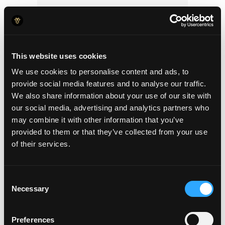
Agrupe por departamentos e
locais:
Atribua funcionários a
centros de custo e agrupe
entidades com um único login
para revisar os gastos de toda a
empresa em minutos.
This website uses cookies
We use cookies to personalise content and ads, to
provide social media features and to analyse our traffic.
We also share information about your use of our site with
Simplifique o fluxo de
our social media, advertising and analytics partners who
reembolsos:
may combine it with other information that you’ve
Elimine processos manuais com a
captura digital de recibos e
provided to them or that they’ve collected from your use
aprovações automáticas,
of their services.
garantindo agilidade e
transparência em todas as
despesas da empresa.
Consent
Necessary
Selection
Preferences