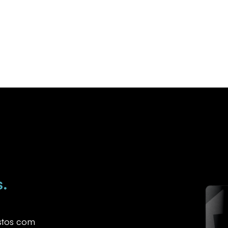
s.
astos com