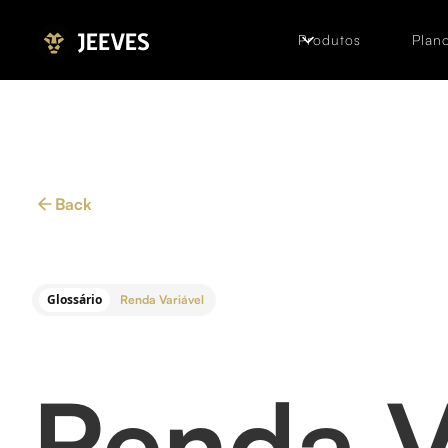
Produtos
Plano
Back
Glossário
Renda Variável
Renda V