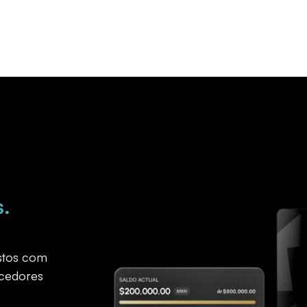
s.
astos com
ecedores