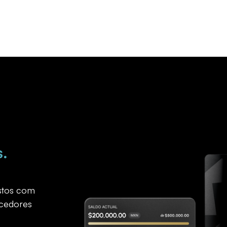
s.
astos com
ecedores